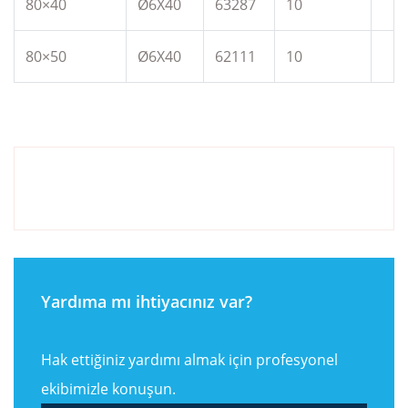
80×40
Ø6X40
63287
10
80×50
Ø6X40
62111
10
Yardıma mı ihtiyacınız var?
Hak ettiğiniz yardımı almak için profesyonel
ekibimizle konuşun.