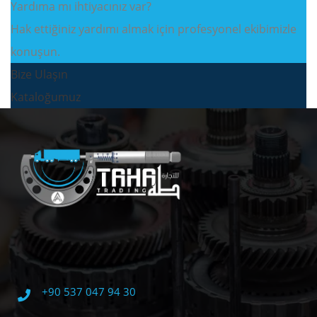
Yardıma mı ihtiyacınız var?
Hak ettiğiniz yardımı almak için profesyonel ekibimizle
konuşun.
Bize Ulaşın
Kataloğumuz
+90 537 047 94 30