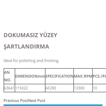
DOKUMASIZ YÜZEY
ŞARTLANDIRMA
Ideal for polishing and fnishing.
AN
DIMENSIONmm
SPECIFICATION
MAX.RPM
PCS./P
NO.
63641
115X22
AF280
13300
10
Previous Post
Next Post