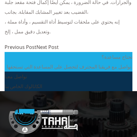
والجرارات. في حالة الضرورة ، يمكن أيضًا إكمال فتحة مقعد جلبة
القضيب بعد تغيير المشابك المقابلة. بجانب،
إنه يحتوي على ملحقات لتوسيط أداة التقسيم ، وأداة مملة ،
وتعديل دقيق ممل ، إلخ.
Previous Post
Next Post
تحتاج مساعدة؟
تواصل مع فريقنا المحترف لتحصل على المساعدة التي تستحقها.
تواصل معنا
الكاتالوك الخاص بنا