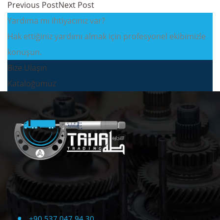
Previous Post
Next Post
Yardıma mı ihtiyacınız var?
Hak ettiğiniz yardımı almak için profesyonel ekibimizle
konuşun.
Bize Ulaşın
Kataloğumuz
+90 537 047 94 30